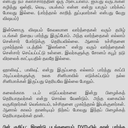
என்பது நம் கலாச்சாரத்தின் ஒரு அடையாளம். ஐம்பது வருடங்கள்
கழித்து ஒஸ்தி, வெடி, மயக்கம் என்ன என்று யாரும் பார்க்கப்
போவது இல்லை. (பார்த்தால் காறித் துப்புவார்கள் என்பது வேறு
விஷயம்)
இன்னொரு விஷயம் கேவலமான வார்த்தைகள் வரும் தமிழ்
படங்கள் நிறைய பார்த்து இருப்போம். அந்த வார்த்தைகள் எல்லாம்
சென்சார் போர்டுக்கு தெரியவில்லை. ஆனால் உச்சிதனை
முகர்ந்தால் படத்தில் "இலங்கை" என்று வரும் வார்த்தைகள்
சென்சார் செய்யப்பட்டு உள்ளன. இவர்களுக்கு சோனம் கபூர் நடு
விரலைக் காட்டியதில் தவறே இல்லை.
ஹாலிவுட், பாலிவுட் என்று இருப்பதை எல்லாம் பார்த்து காப்பி
அடிப்பவர்களுக்கு உலக சினிமாவில் எடுக்கப்படும் நல்ல
சினிமாக்கள் இருப்பது தெரியவே இல்லை போலும்.
கலைக்காக படம் எடுப்பவர்களை இன்று பிழைக்கத்
தெரியாதவர்கள் என்று சொல்ல வேண்டும். அந்த வகையில்
வருகிறார்கள் வெங்காயம், உச்சிதனை முகர்ந்தால் இயக்குனர்கள்.
ஆனால் காலம் தாண்டியும் நிற்கப் போவது இந்தப் பிழைக்கத்
தெரியாதவர்கள் தான்.
பின் குறிப்பு: இரண்டு படங்களையும் DVD-யில் தான் பார்க்க