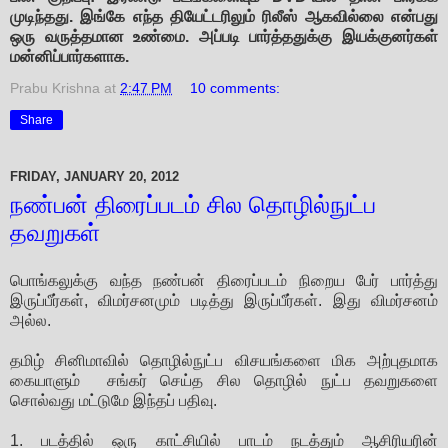
முடிந்தது. இங்கே எந்த தியேட்டரிலும் ரிலீஸ் ஆகவில்லை என்பது
ஒரு வருத்தமான உண்மை. அப்படி பார்த்ததுக்கு இயக்குனர்கள்
மன்னிப்பார்களாக.
Prabu Krishna
at
2:47 PM
10 comments:
Share
FRIDAY, JANUARY 20, 2012
நண்பன் திரைப்படம் சில தொழில்நுட்ப
தவறுகள்
பொங்கலுக்கு வந்த நண்பன் திரைப்படம் நிறைய பேர் பார்த்து
இருப்பீர்கள், விமர்சனமும் படித்து இருப்பீர்கள். இது விமர்சனம்
அல்ல.
தமிழ் சினிமாவில் தொழில்நுட்ப விசயங்களை மிக அற்புதமாக
கையாளும் சங்கர் செய்த சில தொழில் நுட்ப தவறுகளை
சொல்வது மட்டுமே இந்தப் பதிவு.
1. படத்தில் ஒரு காட்சியில் பாடம் நடத்தும் ஆசிரியரின்