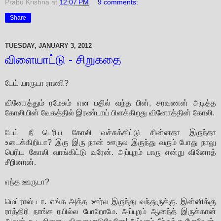
Prabu Krishna
at
12:07 PM
9 comments:
Share
TUESDAY, JANUARY 3, 2012
விளையாட்டு - சிறுகதை
டேய் யாருடா ராணி?
வினோத்தும் ரமேசும் என பதில் வந்த பின், சரவணன் அடித்த
கோலியின் வேகத்தில் இரண்டாய் பிளக்கிறது வினோத்தின் கோலி.
டேய் நீ பெரிய கோலி வச்சுக்கிட்டு சின்னதா இருந்தா
உடைக்கிறியா? இரு இரு நான் ஊருல இருந்து வரும் போது நாலு
பெரிய கோலி வாங்கிட்டு வரேன். அப்புறம் பாரு என்று வினோத்
சீறினான்.
எந்த ஊருடா?
மெட்ராஸ் டா. எங்க அத்த ஊர்ல இருந்து வந்துருக்கு. இன்னிக்கு
ராத்திரி நாங்க ரயில்ல போறோமே. அப்புறம் ஆனந்த் இருக்கான்