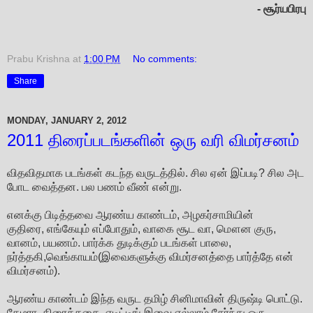
- சூர்யபிரபு
Prabu Krishna
at
1:00 PM
No comments:
Share
MONDAY, JANUARY 2, 2012
2011 திரைப்படங்களின் ஒரு வரி விமர்சனம்
விதவிதமாக படங்கள் கடந்த வருடத்தில். சில ஏன் இப்படி? சில அட
போட வைத்தன. பல பணம் வீண் என்று.
எனக்கு பிடித்தவை ஆரண்ய காண்டம், அழகர்சாமியின்
குதிரை, எங்கேயும் எப்போதும், வாகை சூட வா, மௌன குரு,
வானம், பயணம். பார்க்க துடிக்கும் படங்கள் பாலை,
நர்த்தகி,வெங்காயம்(இவைகளுக்கு விமர்சனத்தை பார்த்தே என்
விமர்சனம்).
ஆரண்ய காண்டம் இந்த வருட தமிழ் சினிமாவின் திருஷ்டி பொட்டு.
கேமரா, திரைக்கதை, எடிட்டிங் இவை எல்லாம் சேர்ந்து ஒரு