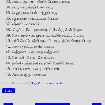
வாகை சூட வா - வெற்றிபெறாத வாகை
வெடி - நமுத்துப்போன வெடி
வேலூர் மாவட்டம் - மற்றுமொரு
சதுரங்கம் - தாமதமான ஆட்டம்
வர்ணம் - வானவில்
7ஆம் அறிவு - நாலாவது அறிவுக்கு மேல் தேறல
வேலாயுதம் - பல முறை பயன்படுத்தப்பட்ட ஆயுதம்
தம்பி வெட்டோத்தி சுந்தரம் - வருடத்தில் சொதப்பியது
பாலை - தமிழர்களின் பசுமை
வித்தகன் - பலமுறை வித்த கன்
போராளி - போராடவே இல்லை
ஒஸ்தி - பள்ளிச்சிறுவனின் போலீஸ் வேஷம்
மம்பட்டியான் - பழைய பிரியாணி
மௌன குரு - கலக்கல்
Prabu Krishna
at
1:35 PM
8 comments:
Share