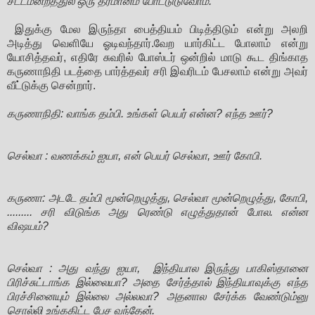
சட்டமன்றத்துல ஒரு தீர்மானம் போட்டுடுவோம்.
இதுக்கு மேல இருந்தா பைத்தியம் பிடித்திடும் என்று அலறி
அடித்து வெளியே ஓடிவந்தார்.வேற யார்கிட்ட போலாம் என்று
யோசித்தவர், எதிரே சுவரில் போஸ்டர் ஒன்றில் மாடு கூட திங்காத
கருணாநிதி படத்தை பார்த்தவர் சரி இவரிடம் பேசலாம் என்று அவர்
வீட்டுக்கு சென்றார்.
கருணாநிதி: வாங்க தம்பி. உங்கள் பெயர் என்ன? எந்த ஊர்?
செல்வா : வணக்கம் ஐயா, என் பெயர் செல்வா, ஊர் கோபி.
கருணா: அடடே தம்பி மூன்றெழுத்து, செல்வா மூன்றெழுத்து, கோபி,
......... சரி விடுங்க அது ரெண்டு எழுத்துதான் போல. என்ன
விஷயம்?
செல்வா : அது வந்து ஐயா, இந்தியால இருந்து பாகிஸ்தானை
பிரிச்சுட்டாங்க இல்லையா? அதை சேர்த்தால் இந்தியாவுக்கு எந்த
பிரச்சினையும் இல்லை அல்லவா? அதனால சேர்க்க வேண்டும்னு
சொல்லி உங்ககிட்ட பேச வந்தேன்.