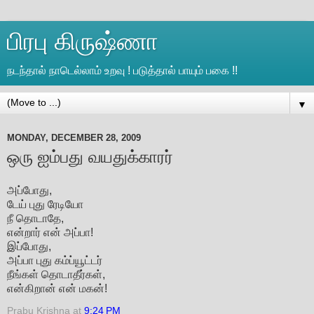
பிரபு கிருஷ்ணா
நடந்தால் நாடெல்லாம் உறவு ! படுத்தால் பாயும் பகை !!
▼
MONDAY, DECEMBER 28, 2009
ஒரு ஐம்பது வயதுக்காரர்
அப்போது,
டேய் புது ரேடியோ
நீ தொடாதே,
என்றார் என் அப்பா!
இப்போது,
அப்பா புது கம்ப்யூட்டர்
நீங்கள் தொடாதீர்கள்,
என்கிறான் என் மகன்!
Prabu Krishna
at
9:24 PM