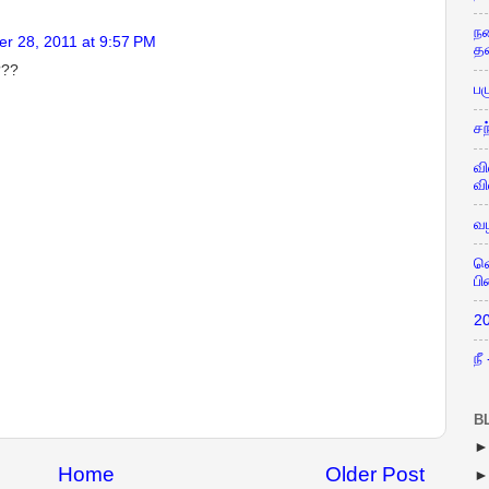
நண
r 28, 2011 at 9:57 PM
த
???
பழ
ச
வி
வ
வழ
வெ
பி
20
நீ
B
Home
Older Post