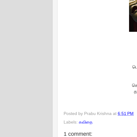
பெ
கொ
த
Posted by
Prabu Krishna
at
6:51 PM
Labels:
கவிதை
1 comment: