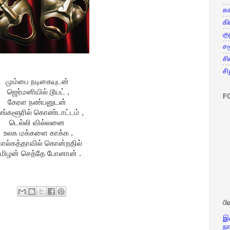
கா
கி
க
சம
சி
ச
மும்பை நடிகையுடன்
ஜெர்மனியில் டூயட் ,
F
கேரள நண்பனுடன்
ங்களூரில் கொண்டாட்டம் ,
டெல்லி வில்லனை
உலக மக்களை காக்க ,
ல்கத்தாவில் கொன்றதில்
மிழன் செத்தே போனான் .
ப
இண
நா