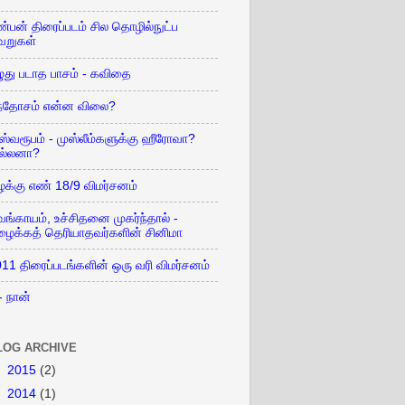
்பன் திரைப்படம் சில தொழில்நுட்ப
வறுகள்
ுது படாத பாசம் - கவிதை
ந்தோசம் என்ன விலை?
ஸ்வரூபம் - முஸ்லீம்களுக்கு ஹீரோவா?
ில்லனா?
க்கு எண் 18/9 விமர்சனம்
ங்காயம், உச்சிதனை முகர்ந்தால் -
ழைக்கத் தெரியாதவர்களின் சினிமா
11 திரைப்படங்களின் ஒரு வரி விமர்சனம்
 - நான்
LOG ARCHIVE
►
2015
(2)
►
2014
(1)