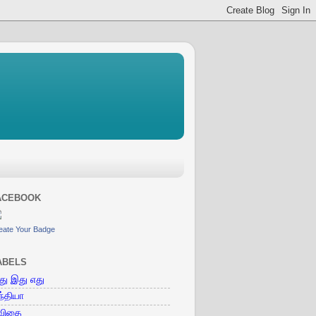
ACEBOOK
eate Your Badge
ABELS
ு இது எது
்தியா
விதை