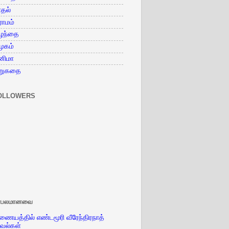
தல்
ராமம்
ுழந்தை
ூகம்
னிமா
ிறுகதை
OLLOWERS
ிரபலமானவை
ையத்தில் எண்டமூரி வீரேந்திரநாத்
வல்கள்