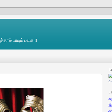
த்தால் பாயும் பகை !!
F
Cr
L
அத
இந
க